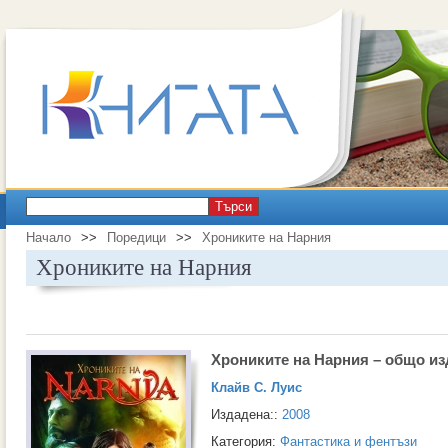
Търси
Начало
>>
Поредици
>>
Хрониките на Нарния
Хрониките на Нарния
Хрониките на Нарния – общо и
Клайв С. Луис
Издадена::
2008
Категория:
Фантастика и фентъзи