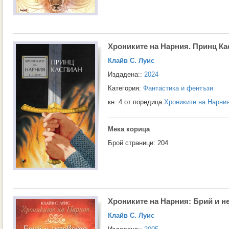
Хрониките на Нарния. Принц Ка
Клайв С. Луис
Издадена::
2024
Категория:
Фантастика и фентъзи
кн. 4 от поредица
Хрониките на Нарни
Мека корица
Брой страници: 204
Хрониките на Нарния: Брий и н
Клайв С. Луис