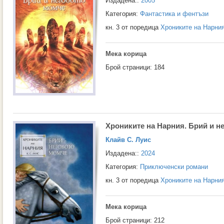
Издадена::
2005
Категория:
Фантастика и фентъзи
кн. 3 от поредица
Хрониките на Нарни
Мека корица
Брой страници: 184
Хрониките на Нарния. Брий и н
Клайв С. Луис
Издадена::
2024
Категория:
Приключенски романи
кн. 3 от поредица
Хрониките на Нарни
Мека корица
Брой страници: 212