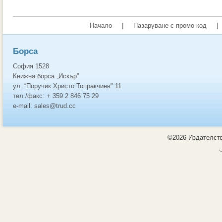
Начало
|
Пазаруване с промо код
|
Борса
София 1528
Книжна борса „Искър”
ул. “Поручик Христо Топракчиев" 11
тел./факс: + 359 2 846 75 29
e-mail: sales@trud.cc
©2026 Издателств