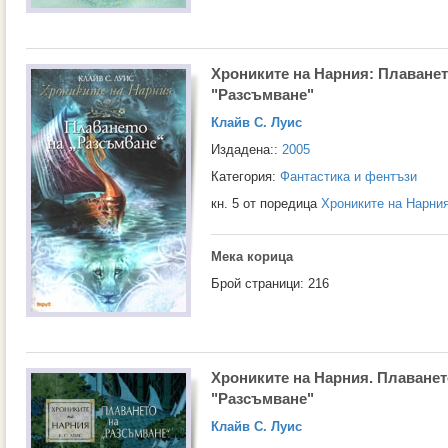
Хрониките на Нарния: Плаванет
"Разсъмване"
Клайв С. Луис
Издадена::
2005
Категория:
Фантастика и фентъзи
кн. 5 от поредица
Хрониките на Нарни
Мека корица
Брой страници: 216
Хрониките на Нарния. Плаванет
"Разсъмване"
Клайв С. Луис