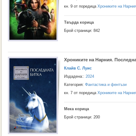
кн. 9 от поредица
Хрониките на Нарни
Твърда корица
Брой страници: 842
Хрониките на Нарния. Последна
Клайв С. Луис
Издадена::
2024
Категория:
Фантастика и фентъзи
кн. 7 от поредица
Хрониките на Нарни
Мека корица
Брой страници: 200