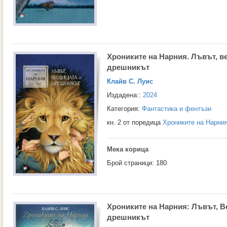
Хрониките на Нарния. Лъвът, в
дрешникът
Клайв С. Луис
Издадена::
2024
Категория:
Фантастика и фентъзи
кн. 2 от поредица
Хрониките на Нарни
Мека корица
Брой страници: 180
Хрониките на Нарния: Лъвът, В
дрешникът