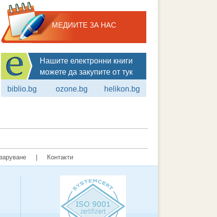
МЕДИИТЕ ЗА НАС
Нашите електронни книги
можете да закупите от тук
biblio.bg
ozone.bg
helikon.bg
заруване
|
Контакти