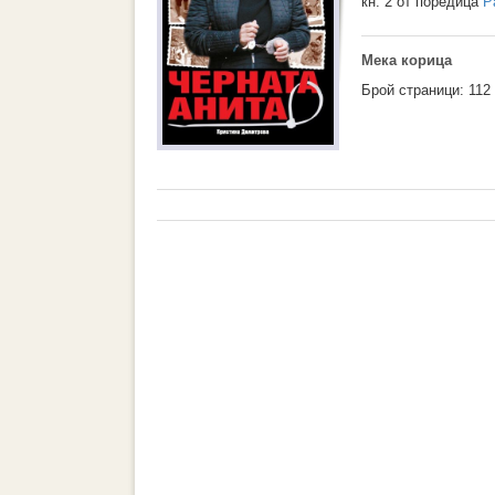
кн. 2 от поредица
Р
Мека корица
Брой страници: 112