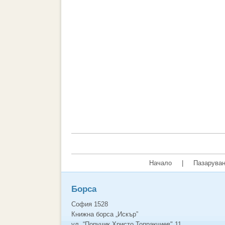
Начало
|
Пазаруван
Борса
София 1528
Книжна борса „Искър”
ул. “Поручик Христо Топракчиев" 11