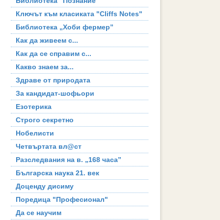
Библиотека "Познание"
Ключът към класиката "Cliffs Notes"
Библиотека „Хоби фермер”
Как да живеем с...
Как да се справим с...
Какво знаем за...
Здраве от природата
За кандидат-шофьори
Езотерика
Строго секретно
Нобелисти
Четвъртата вл@ст
Разследвания на в. „168 часа”
Българска наука 21. век
Доценду дисиму
Поредица "Професионал"
Да се научим