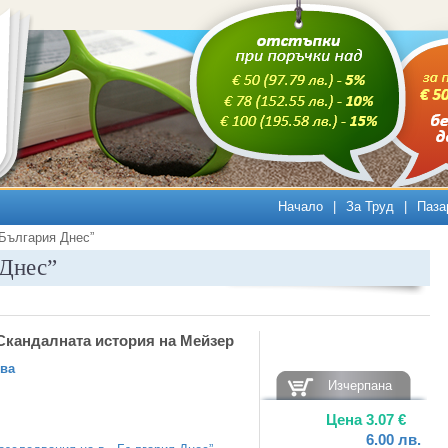
Начало
|
За Труд
|
Паза
„България Днес”
 Днес”
 Скандалната история на Мейзер
ва
Изчерпана
Цена
3.07
€
6.00
лв.