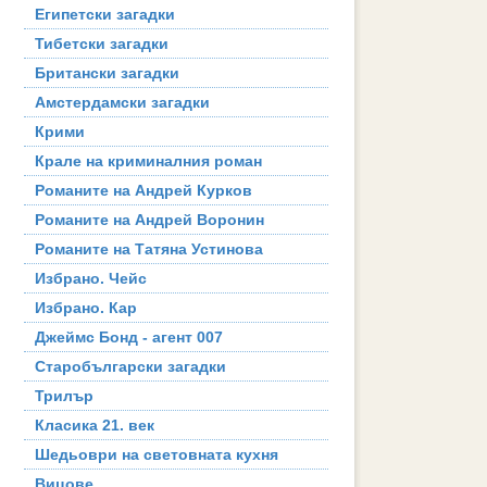
Египетски загадки
Тибетски загадки
Британски загадки
Амстердамски загадки
Крими
Крале на криминалния роман
Романите на Андрей Курков
Романите на Андрей Воронин
Романите на Татяна Устинова
Избрано. Чейс
Избрано. Кар
Джеймс Бонд - агент 007
Старобългарски загадки
Трилър
Класика 21. век
Шедьоври на световната кухня
Вицове