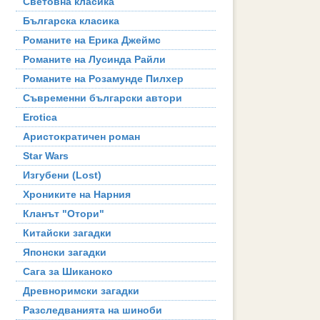
Световна класика
Българска класика
Романите на Ерика Джеймс
Романите на Лусинда Райли
Романите на Розамунде Пилхер
Съвременни български автори
Erotica
Аристократичен роман
Star Wars
Изгубени (Lost)
Хрониките на Нарния
Кланът "Отори"
Китайски загадки
Японски загадки
Сага за Шиканоко
Древноримски загадки
Разследванията на шиноби