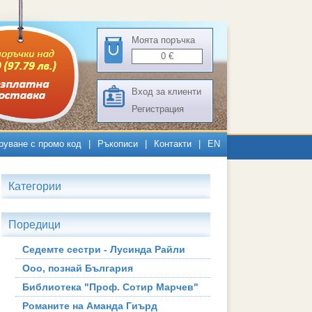
Моята поръчка
0
€
Вход за клиенти
Регистрация
руване с промо код
|
Ръкописи
|
Контакти
|
EN
Категории
Поредици
Седемте сестри - Лусинда Райли
Ооо, познай България
Библиотека "Проф. Сотир Марчев"
Романите на Аманда Гиърд