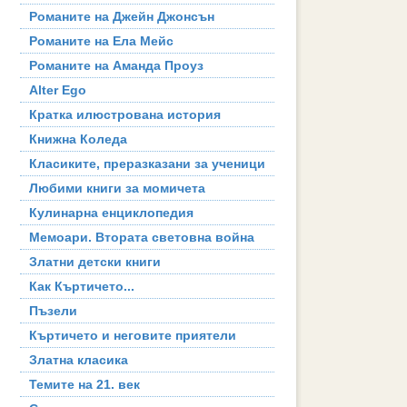
Романите на Джейн Джонсън
Романите на Ела Мейс
Романите на Аманда Проуз
Alter Ego
Кратка илюстрована история
Книжна Коледа
Класиките, преразказани за ученици
Любими книги за момичета
Кулинарна енциклопедия
Мемоари. Втората световна война
Златни детски книги
Как Къртичето...
Пъзели
Къртичето и неговите приятели
Златна класика
Темите на 21. век