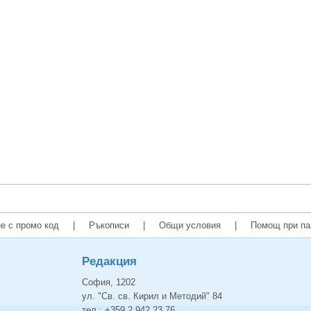
е с промо код
|
Ръкописи
|
Общи условия
|
Помощ при па
Редакция
София, 1202
ул. "Св. св. Кирил и Методий" 84
тел.: +359 2 942 23 76