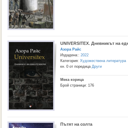
UNIVERSITEX. Дневникът на едн
Азора Райс
Издадена::
2022
Категория:
Художествена литература
кн. 0 от поредица
Други
Мека корица
Брой страници: 176
Пътят на солта