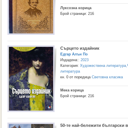
Луксозна корица
Брой страници: 216
Сърцето издайник
Едгар Алън По
Издадена::
2023
Категория:
Художествена литература
,
литература
кн. 0 от поредица
Световна класика
Мека корица
Брой страници: 216
50-те най-бележити български 