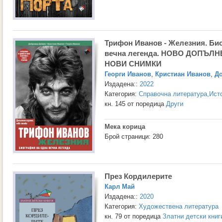
Трифон Иванов - Железния. Би
вечна легенда. НОВО ДОПЪЛ
НОВИ СНИМКИ
Георги Иванов
,
Кристиан Иванов
,
Д
Издадена::
2022
Категория:
Справочна литература
,
Ист
кн. 145 от поредица
Други
Мека корица
Брой страници: 280
През Кордилерите
Карл Май
Издадена::
2020
Категория:
Художествена литература
кн. 79 от поредица
Златни детски книг