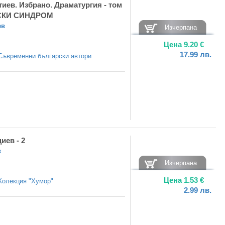
иев. Избрано. Драматургия - том
НСКИ СИНДРОМ
ев
Изчерпана
Цена
9.20
€
17.99
лв.
Съвременни български автори
иев - 2
в
Изчерпана
Цена
1.53
€
Колекция "Хумор"
2.99
лв.