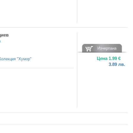
циев
в
Изчерпана
Цена
1.99
€
Колекция "Хумор"
3.89
лв.