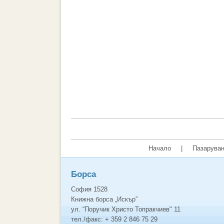
Начало
|
Пазаруван
Борса
София 1528
Книжна борса „Искър”
ул. “Поручик Христо Топракчиев" 11
тел./факс: + 359 2 846 75 29