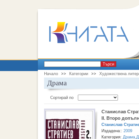
Търси
Начало
>>
Категории
>>
Художествена литер
Драма
Сортирай по
Станислав Страт
II. Второ допъл
Станислав Страти
Издадена::
2009
Категория:
Драма
,
Д