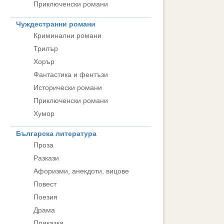
Приключенски романи
Чуждестранни романи
Криминални романи
Трилър
Хорър
Фантастика и фентъзи
Исторически романи
Приключенски романи
Хумор
Българска литература
Проза
Разкази
Афоризми, анекдоти, вицове
Повест
Поезия
Драма
Приказки