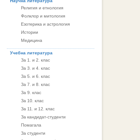
Научна литература
Религия и етнология
Фолклор и митология
Езотерика и астрология
Истории
Медицина
Учебна литература
За 1. и 2. клас
За 3. и 4. клас
За 5. и 6. клас
За 7. и 8. клас
За 9. клас
За 10. клас
За 11. и 12. клас
За кандидат-студенти
Помагала
За студенти