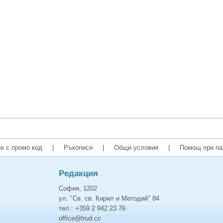
е с промо код
|
Ръкописи
|
Общи условия
|
Помощ при па
Редакция
София, 1202
ул. "Св. св. Кирил и Методий" 84
тел.: +359 2 942 23 76
office@trud.cc