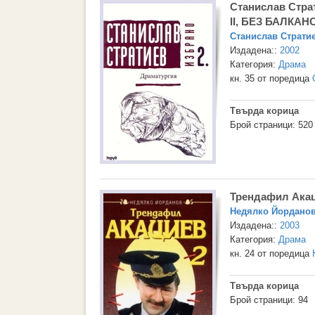
Станислав Страт
II, БЕЗ БАЛКА
Станислав Страти
Издадена::
2002
Категория:
Драма
кн. 35 от поредица
Твърда корица
Брой страници: 520
Трендафил Акац
Недялко Йордано
Издадена::
2003
Категория:
Драма
кн. 24 от поредица
Твърда корица
Брой страници: 94