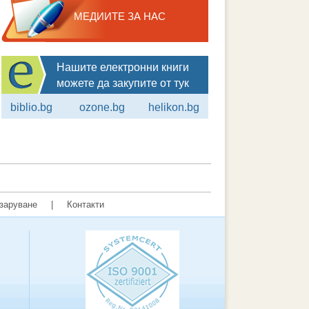
МЕДИИТЕ ЗА НАС
Нашите електронни книги
можете да закупите от тук
biblio.bg
ozone.bg
helikon.bg
заруване
|
Контакти