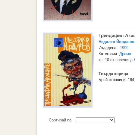
Трендафил Ака
Недялко Йордано
Издадена::
1999
Категория:
Драма
кн. 10 от поредица
Твърда корица
Брой страници: 184
Сортирай по