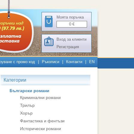
Моята поръчка
0
€
Вход за клиенти
Регистрация
руване с промо код
|
Ръкописи
|
Контакти
|
EN
Категории
Български романи
Криминални романи
Трилър
Хорър
Фантастика и фентъзи
Исторически романи