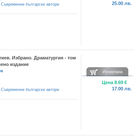
25.00
лв.
а
Съвременни български автори
иев. Избрано. Драматургия - том
нено издание
ев
Изчерпана
Цена
8.69
€
17.00
лв.
а
Съвременни български автори