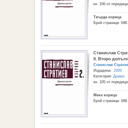
кн. 106 от поредиц
Твърда корица
Брой страници: 696
Станислав Страт
II. Второ допъл
Станислав Страти
Издадена::
2009
Категория:
Драма
кн. 105 от поредиц
Мека корица
Брой страници: 696