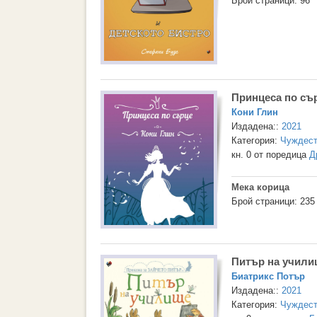
Брой страници: 96
Принцеса по съ
Кони Глин
Издадена::
2021
Категория:
Чуждест
кн. 0 от поредица
Д
Мека корица
Брой страници: 235
Питър на учили
Биатрикс Потър
Издадена::
2021
Категория:
Чуждест