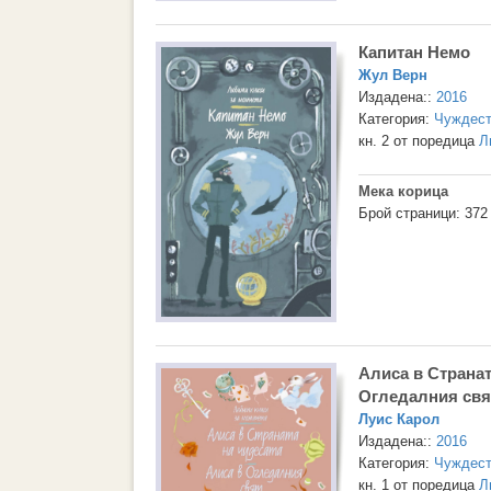
Капитан Немо
Жул Верн
Издадена::
2016
Категория:
Чуждест
кн. 2 от поредица
Л
Мека корица
Брой страници: 372
Алиса в Странат
Огледалния свя
Луис Карол
Издадена::
2016
Категория:
Чуждест
кн. 1 от поредица
Л