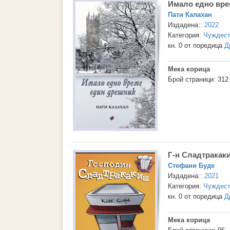
Имало едно вре
Пати Калахан
Издадена::
2022
Категория:
Чуждест
кн. 0 от поредица
Д
Мека корица
Брой страници: 312
Г-н Сладтракаки
Стефани Буде
Издадена::
2021
Категория:
Чуждест
кн. 0 от поредица
Д
Мека корица