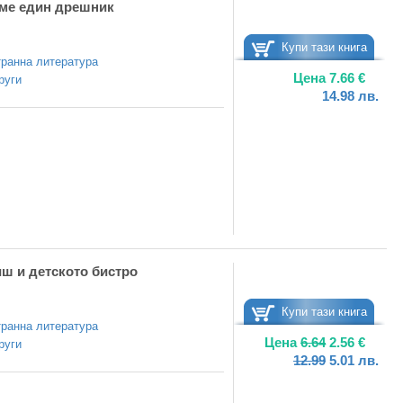
ме един дрешник
Купи тази книга
ранна литература
Цена
7.66
€
руги
14.98
лв.
ш и детското бистро
Купи тази книга
ранна литература
Цена
6.64
2.56
€
руги
12.99
5.01
лв.