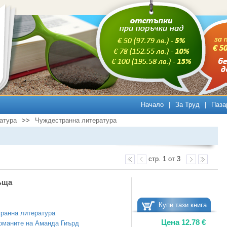
Начало
|
За Труд
|
Паза
атура
>>
Чуждестранна литература
стр. 1 от 3
ъща
Купи тази книга
ранна литература
Цена
12.78
€
оманите на Аманда Гиърд