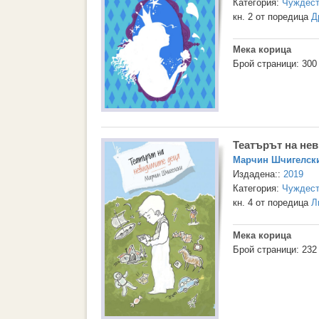
Категория:
Чуждест
кн. 2 от поредица
Д
Мека корица
Брой страници: 300
Театърът на не
Марчин Шчигелск
Издадена::
2019
Категория:
Чуждест
кн. 4 от поредица
Л
Мека корица
Брой страници: 232