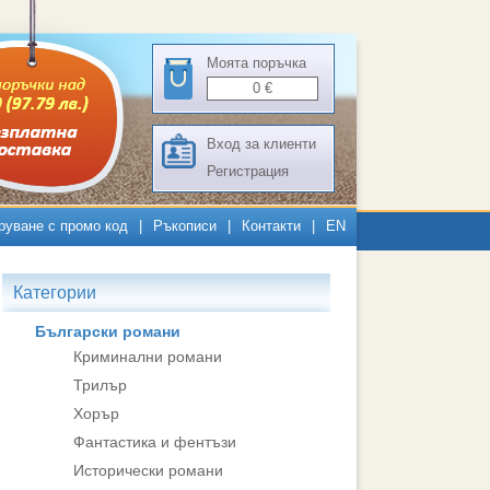
Моята поръчка
0
€
Вход за клиенти
Регистрация
руване с промо код
|
Ръкописи
|
Контакти
|
EN
Категории
Български романи
Криминални романи
Трилър
Хорър
Фантастика и фентъзи
Исторически романи