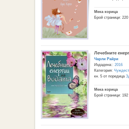
Мека корица
Брой страници: 220
Лечебните енерг
Чарли Райри
Издадена::
2016
Категория:
Чуждест
кн. 5 от поредица
З
Мека корица
Брой страници: 192