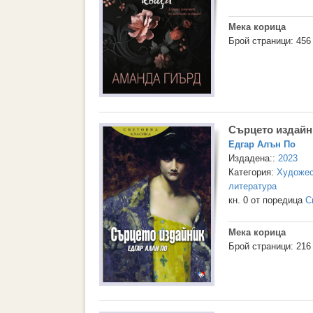
Мека корица
Брой страници: 456
Сърцето издайн
Едгар Алън По
Издадена::
2023
Категория:
Художес
литература
кн. 0 от поредица
С
Мека корица
Брой страници: 216