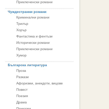
Приключенски романи
Чуждестранни романи
Криминални романи
Трилър
Хорър
Фантастика и фентъзи
Исторически романи
Приключенски романи
Хумор
Българска литература
Проза
Разкази
Афоризми, анекдоти, вицове
Повест
Поезия
Драма
Приказки