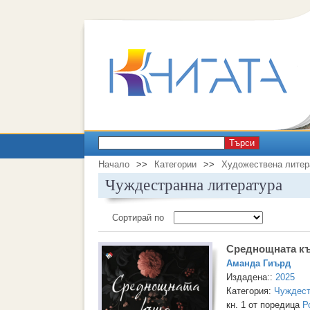
Търси
Начало
>>
Категории
>>
Художествена литер
Чуждестранна литература
Сортирай по
Среднощната к
Аманда Гиърд
Издадена::
2025
Категория:
Чуждест
кн. 1 от поредица
Р