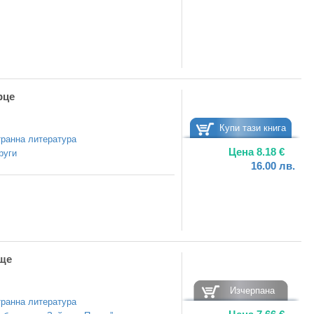
рце
Купи тази книга
ранна литература
Цена
8.18
€
руги
16.00
лв.
ще
Изчерпана
ранна литература