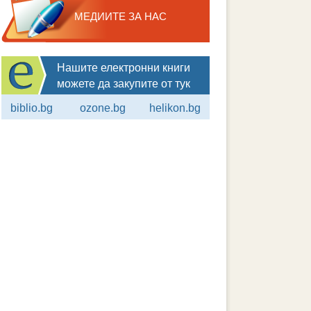
МЕДИИТЕ ЗА НАС
Нашите електронни книги
можете да закупите от тук
biblio.bg
ozone.bg
helikon.bg