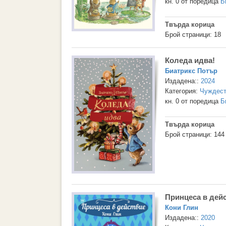
кн. 0 от поредица
Б
Твърда корица
Брой страници: 18
Коледа идва!
Биатрикс Потър
Издадена::
2024
Категория:
Чуждест
кн. 0 от поредица
Б
Твърда корица
Брой страници: 144
Принцеса в дей
Кони Глин
Издадена::
2020