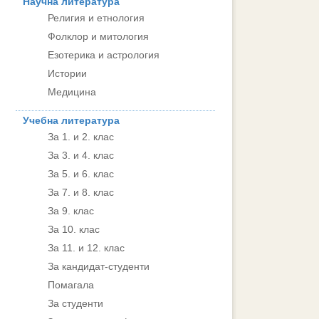
Научна литература
Религия и етнология
Фолклор и митология
Езотерика и астрология
Истории
Медицина
Учебна литература
За 1. и 2. клас
За 3. и 4. клас
За 5. и 6. клас
За 7. и 8. клас
За 9. клас
За 10. клас
За 11. и 12. клас
За кандидат-студенти
Помагала
За студенти