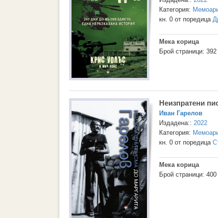
Категория:
Мемоари
кн. 0 от поредица
Д
Мека корица
Брой страници: 392
Неизпратени пи
Иван Гарелов
Издадена::
2022
Категория:
Мемоари
кн. 0 от поредица
С
Мека корица
Брой страници: 400