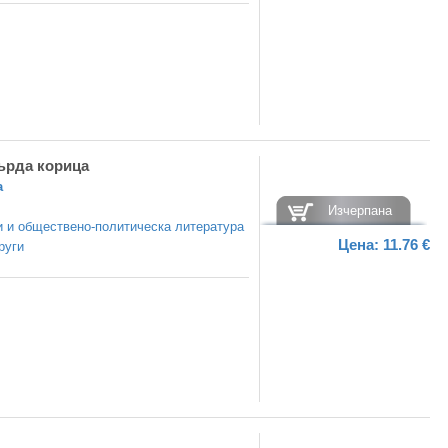
върда корица
а
Изчерпана
 и обществено-политическа литература
Цена:
11.76 €
руги