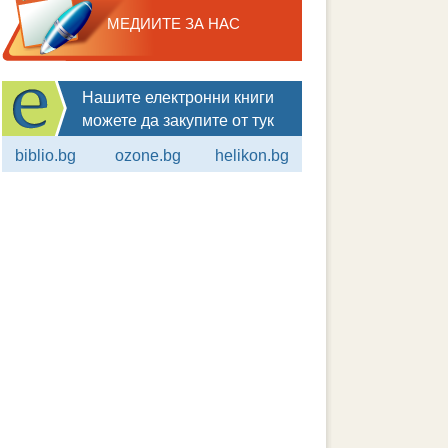
МЕДИИТЕ ЗА НАС
Нашите електронни книги
можете да закупите от тук
biblio.bg
ozone.bg
helikon.bg