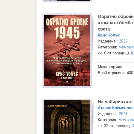
Обратно оброене
атомната бомба 
света
Крис Уолъс
Издадена::
2022
Категория:
Мемоари
кн. 0 от поредица
Д
Мека корица
Брой страници: 400
Из лабиринтите 
Атанас Кременлие
Издадена::
2021
Категория:
Мемоари
кн. 32 от поредица