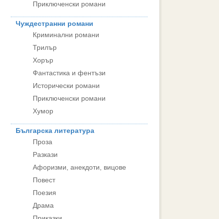
Приключенски романи
Чуждестранни романи
Криминални романи
Трилър
Хорър
Фантастика и фентъзи
Исторически романи
Приключенски романи
Хумор
Българска литература
Проза
Разкази
Афоризми, анекдоти, вицове
Повест
Поезия
Драма
Приказки