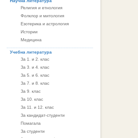
Научна литература
Религия и етнология
Фолклор и митология
Езотерика и астрология
Истории
Медицина
Учебна литература
За 1. и 2. клас
За 3. и 4. клас
За 5. и 6. клас
За 7. и 8. клас
За 9. клас
За 10. клас
За 11. и 12. клас
За кандидат-студенти
Помагала
За студенти