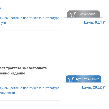
в
Изчерпана
 и обществено-политическа литература
Цена:
6.14 €
руги
т трактата за световната
лейно издание
Купи тази книга
Цена:
28.12 €
 и обществено-политическа литература
Нобелисти