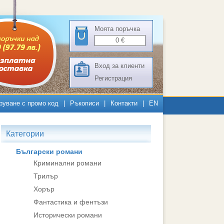
Моята поръчка
0
€
Вход за клиенти
Регистрация
руване с промо код
|
Ръкописи
|
Контакти
|
EN
Категории
Български романи
Криминални романи
Трилър
Хорър
Фантастика и фентъзи
Исторически романи