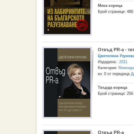
Мека корица
Брой страници: 480
Отвъд PR-а - т
Цветелина Узунов
Издадена::
2021
Категория:
Мемоари
кн. 0 от поредица
Д
Твърда корица
Брой страници: 256
Отвъд PR-а