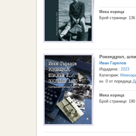
Мека корица
Брой страници: 136
Рокендрол, шпио
Иван Гарелов
Издадена::
2023
Категория:
Мемоари
кн. 0 от поредица
Д
Мека корица
Брой страници: 190