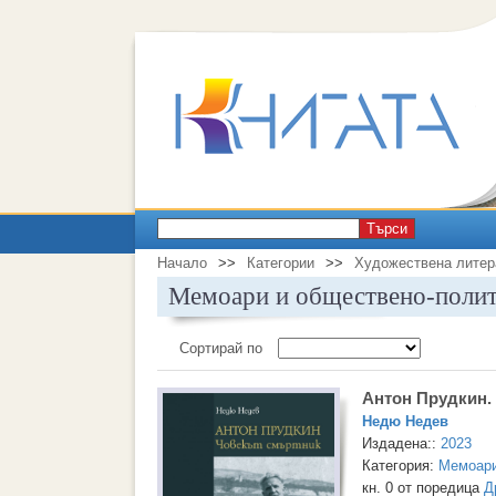
Търси
Начало
>>
Категории
>>
Художествена литер
Мемоари и обществено-полит
Сортирай по
Антон Прудкин.
Недю Недев
Издадена::
2023
Категория:
Мемоари
кн. 0 от поредица
Д