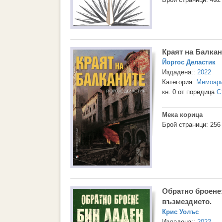
Краят на Балкан
Йоргос Деластик
Издадена::
2022
Категория:
Мемоари
кн. 0 от поредица
С
Мека корица
Брой страници: 256
Обратно броене:
възмездието.
Крис Уолъс
Издадена::
2022