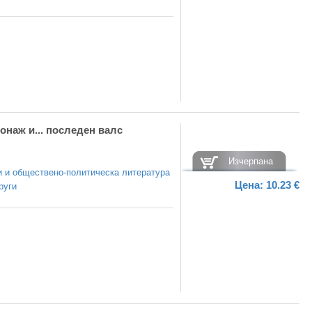
наж и... последен валс
Изчерпана
 и обществено-политическа литература
Цена:
10.23 €
руги