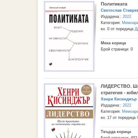
Политиката
Светослав Ставре
Издадена::
2022
Категория:
Мемоари
кн. 0 от поредица
Д
Мека корица
Брой страници: 0
ЛИДЕРСТВО. Шес
стратегия - юби
Хенри Кисинджър
Издадена::
2022
Категория:
Мемоари
кн. 17 от поредица
Твърда корица
Брой страници: 492