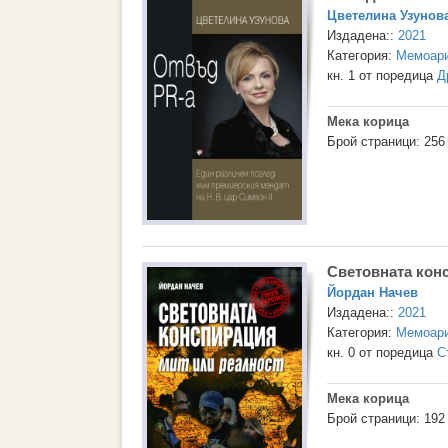
Цветелина Узунов
Издадена::
2021
Категория:
Мемоари
кн. 1 от поредица
Д
Мека корица
Брой страници: 256
Световната кон
Йордан Начев
Издадена::
2021
Категория:
Мемоари
кн. 0 от поредица
С
Мека корица
Брой страници: 192