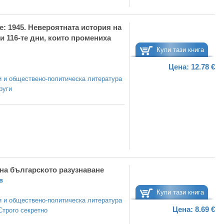
: 1945. Невероятната история на
и 116-те дни, които промениха
Купи тази книга
Цена:
12.78 €
 и обществено-политическа литература
руги
на българското разузнаване
в
Купи тази книга
 и обществено-политическа литература
Цена:
8.69 €
Строго секретно