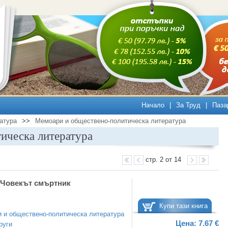
Начало
|
За Труд
|
Паза
атура
>>
Мемоари и обществено-политическа литература
ическа литература
стр. 2 от 14
 Човекът смъртник
Купи тази книга
 и обществено-политическа литература
Цена:
7.67 €
руги