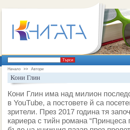
Търси
Начало
>>
Автори
Кони Глин
Кони Глин има над милион послед
в
YouTube,
а постовете й са посет
зрители. През 2017 година тя запо
кариера с тийн романа “Принцеса 
бъде на книжния пазар през пролет