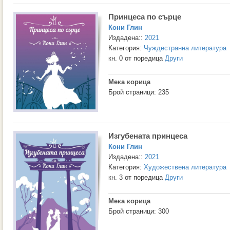
Принцеса по сърце
Кони Глин
Издадена::
2021
Категория:
Чуждестранна литература
кн. 0 от поредица
Други
Мека корица
Брой страници: 235
Изгубената принцеса
Кони Глин
Издадена::
2021
Категория:
Художествена литература
кн. 3 от поредица
Други
Мека корица
Брой страници: 300