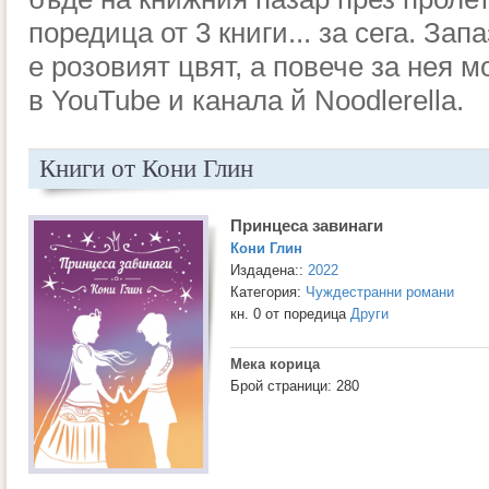
поредица от 3 книги... за сега. За
е
розовият цвят
, а повече за нея 
в
YouTube
и канала й Noodlerella.
Книги от Кони Глин
Принцеса завинаги
Кони Глин
Издадена::
2022
Категория:
Чуждестранни романи
кн. 0 от поредица
Други
Мека корица
Брой страници: 280