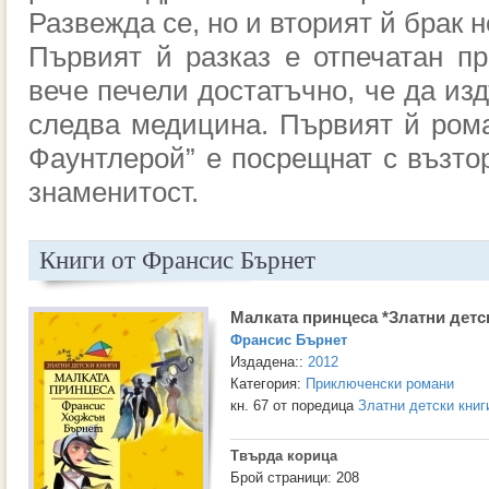
Развежда се, но и вторият й брак 
Първият й разказ е отпечатан пре
вече печели достатъчно, че да из
следва медицина. Първият й ром
Фаунтлерой” е посрещнат с възтор
знаменитост.
Книги от Франсис Бърнет
Малката принцеса *Златни детс
Франсис Бърнет
Издадена::
2012
Категория:
Приключенски романи
кн. 67 от поредица
Златни детски книг
Твърда корица
Брой страници: 208