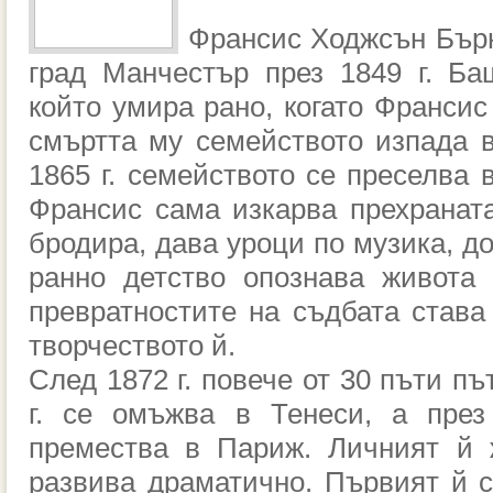
Франсис Ходжсън Бърн
град Манчестър през 1849 г. Ба
който умира рано, когато Франсис
смъртта му семейството изпада 
1865 г. семейството се преселва 
Франсис сама изкарва прехраната
бродира, дава уроци по музика, до
ранно детство опознава живота
превратностите на съдбата став
творчеството й.
След 1872 г. повече от 30 пъти пъ
г. се омъжва в Тенеси, а през
премества в Париж. Личният й 
развива драматично. Първият й с