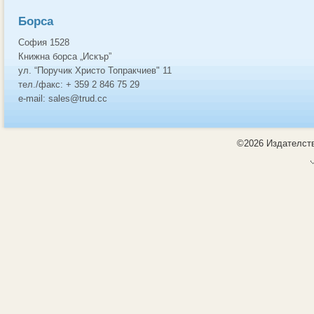
Борса
София 1528
Книжна борса „Искър”
ул. “Поручик Христо Топракчиев" 11
тел./факс: + 359 2 846 75 29
e-mail: sales@trud.cc
©2026 Издателств