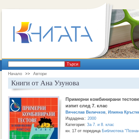
Търси
Начало
>>
Автори
Книги от Ана Узунова
Примерни комбинирани тестове
изпит след 7. клас
Вячеслав Величков
,
Илияна Кръсте
Издадена::
2000
Категория:
За 7. и 8. клас
кн. 17 от поредица
Библиотека "Позна