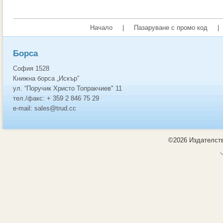
Начало
|
Пазаруване с промо код
|
Борса
София 1528
Книжна борса „Искър”
ул. “Поручик Христо Топракчиев" 11
тел./факс: + 359 2 846 75 29
e-mail: sales@trud.cc
©2026 Издателств