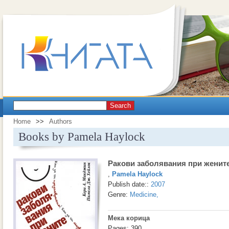
Search
Home
>>
Authors
Books by Pamela Haylock
Ракови заболявания при женит
,
Pamela Haylock
Publish date::
2007
Genre:
Medicine
,
Мека корица
Pages: 390