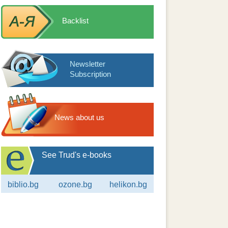
Backlist
Newsletter
Subscription
News about us
See Trud's e-books
biblio.bg
ozone.bg
helikon.bg