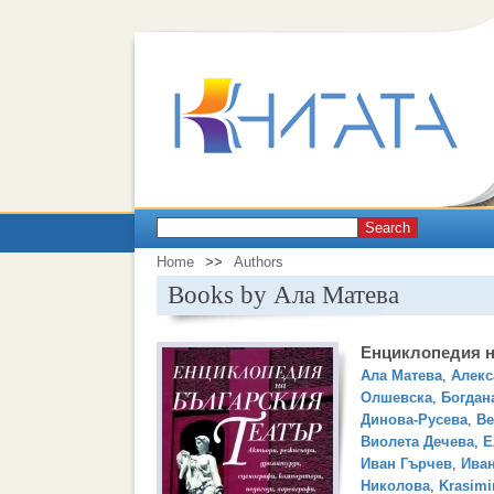
Search
Home
>>
Authors
Books by Ала Матева
Енциклопедия н
Ала Матева
,
Алекс
Олшевска
,
Богдан
Динова-Русева
,
Ве
Виолета Дечева
,
Е
Иван Гърчев
,
Иван
Николова
,
Krasimi