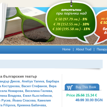
Home
|
About Trud
|
Пазару
а българския театър
андър Диков
,
Aneliya Yaneva
,
Барбара
а Костуркова
,
Васил Стефанов
,
Вера
Buy This Book
села Ножарова
,
Веселина Гюлева
,
Price
25.56
15.34
€
лена Владова
,
Емил Кьостебеков
,
49.99
30.00
BGN
 Русев
,
Йоана Спасова
,
Камелия
ra Filipova
,
Кремена Бабачева
,