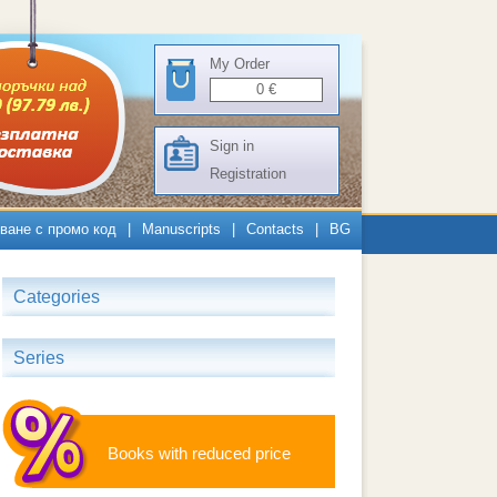
My Order
0
€
Sign in
Registration
ване с промо код
|
Manuscripts
|
Contacts
|
BG
Categories
Series
Books with reduced price