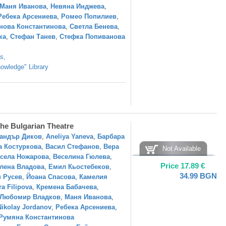
Маня Иванова
,
Невяна Инджева
,
Ребека Арсениева
,
Ромео Попилиев
,
нова Константинова
,
Светла Бенева
,
ка
,
Стефан Танев
,
Стефка Попиванова
as
,
owledge" Library
the Bulgarian Theatre
андър Диков
,
Aneliya Yaneva
,
Барбара
а Костуркова
,
Васил Стефанов
,
Вера
Not Available
села Ножарова
,
Веселина Гюлева
,
Price
17.89
€
лена Владова
,
Емил Кьостебеков
,
34.99
BGN
 Русев
,
Йоана Спасова
,
Камелия
ra Filipova
,
Кремена Бабачева
,
Любомир Владков
,
Маня Иванова
,
Nikolay Jordanov
,
Ребека Арсениева
,
Румяна Константинова