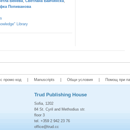
етла Бенева
,
Светлана Байчинска
,
фка Попиванова
as
owledge" Library
с промо код
|
Manuscripts
|
Общи условия
|
Помощ при па
Trud Publishing House
Sofia, 1202
84 St. Cyril and Methodius str.
floor 3
tel. +359 2 942 23 76
office@trud.cc