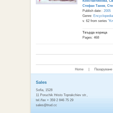
Константинова
,
Св
Стефан Танев
,
Сте
Publish date::
2005
Genre:
Encyclopedi
v. 62 from series
"Kn
Твърда корица
Pages: 468
Home
|
Пазаруване 
Sales
Sofia, 1528
11 Poruchik Hristo Toprakchiev str.,
tel./fax + 359 2 846 75 29
sales@trud.cc