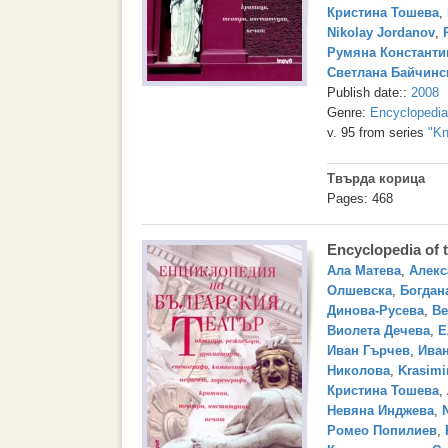
Кристина Тошева
,
Nikolay Jordanov
,
Румяна Константи
Светлана Байчинс
Publish date::
2008
Genre:
Encyclopedi
v. 95 from series
"Kn
Твърда корица
Pages: 468
Encyclopedia of 
Ала Матева
,
Алекс
Олшевска
,
Богдан
Динова-Русева
,
Ве
Виолета Дечева
,
Е
Иван Гърчев
,
Иван
Николова
,
Krasimi
Кристина Тошева
,
Невяна Инджева
,
Ромео Попилиев
,