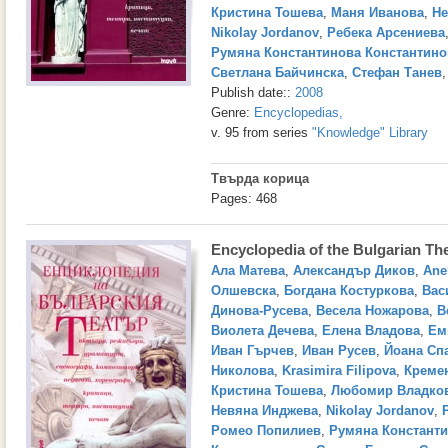
Кристина Тошева
,
Маня Иванова
,
Не
Nikolay Jordanov
,
Ребека Арсениева
Румяна Константинова Константино
Светлана Байчинска
,
Стефан Танев
Publish date::
2008
Genre:
Encyclopedias
,
v. 95 from series
"Knowledge" Library
Твърда корица
Pages: 468
Encyclopedia of the Bulgarian Th
Ала Матева
,
Александър Диков
,
Ane
Олшевска
,
Богдана Костуркова
,
Вас
Динова-Русева
,
Весела Ножарова
,
В
Виолета Дечева
,
Елена Владова
,
Ем
Иван Гърчев
,
Иван Русев
,
Йоана Сп
Николова
,
Krasimira Filipova
,
Креме
Кристина Тошева
,
Любомир Владко
Невяна Инджева
,
Nikolay Jordanov
,
Ромео Попилиев
,
Румяна Констант