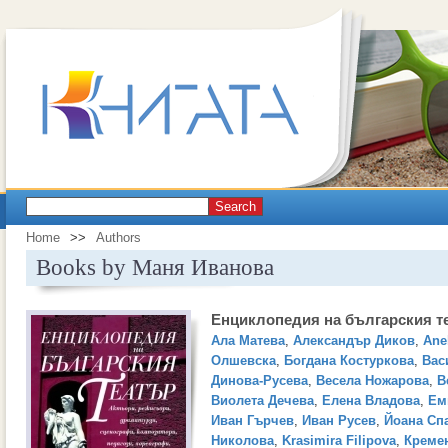
Search
Home
>>
Authors
Books by Маня Иванова
Енциклопедия на българския т
Ала Матева
,
Александър Диков
,
Ane
Олшевска
,
Богдана Костуркова
,
Вас
Динова-Русева
,
Весела Ножарова
,
В
Виолета Дечева
,
Елена Владова
,
Ем
Иван Гърчев
,
Иван Русев
,
Йоана Сп
Николова
,
Krasimira Filipova
,
Креме