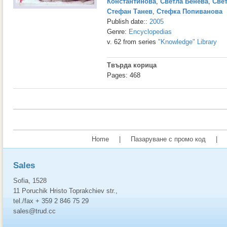
Константинова
,
Светла Бенева
,
Све
Стефан Танев
,
Стефка Попиванова
Publish date::
2005
Genre:
Encyclopedias
v. 62 from series
"Knowledge" Library
Твърда корица
Pages: 468
Home
|
Пазаруване с промо код
|
Sales
Sofia, 1528
11 Poruchik Hristo Toprakchiev str.,
tel./fax + 359 2 846 75 29
sales@trud.cc