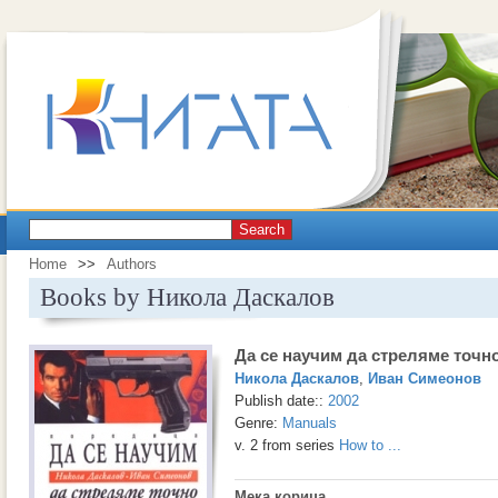
Search
Home
>>
Authors
Books by Никола Даскалов
Да се научим да стреляме точн
Никола Даскалов
,
Иван Симеонов
Publish date::
2002
Genre:
Manuals
v. 2 from series
How to ...
Мека корица