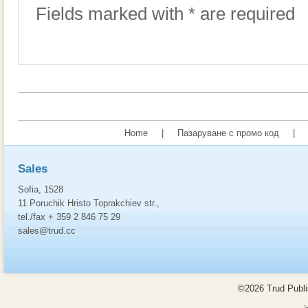
Fields marked with * are required
Home
|
Пазаруване с промо код
|
Sales
Sofia, 1528
11 Poruchik Hristo Toprakchiev str.,
tel./fax + 359 2 846 75 29
sales@trud.cc
©2026 Trud Publis