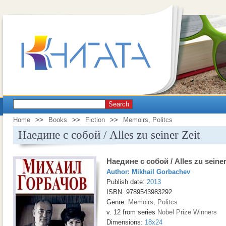
Search
Home
>>
Books
>>
Fiction
>>
Memoirs, Politcs
Наедине с собой / Alles zu seiner Zeit
Наедине с собой / Alles zu seiner
Author:
Mikhail Gorbachev
Publish date:
2013
ISBN: 9789543983292
Genre:
Memoirs, Politcs
v. 12 from series
Nobel Prize Winners
Dimensions:
18x24