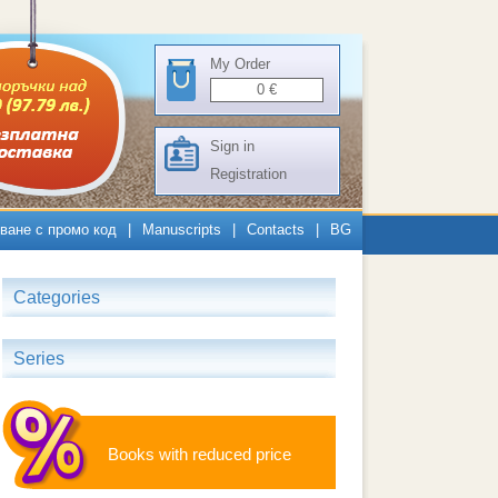
My Order
0
€
Sign in
Registration
ване с промо код
|
Manuscripts
|
Contacts
|
BG
Categories
Series
Books with reduced price