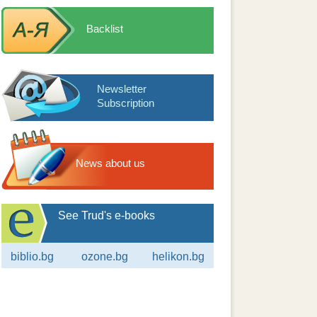
Backlist
Newsletter
Subscription
News about us
See Trud's e-books
biblio.bg
ozone.bg
helikon.bg