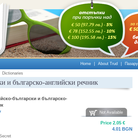
Home
|
About Trud
|
Пазару
Dictionaries
и и българско-английски речник
йско-български и българско-
ик
v
Not Available
Price
2.05
€
4.01
BGN
Secret