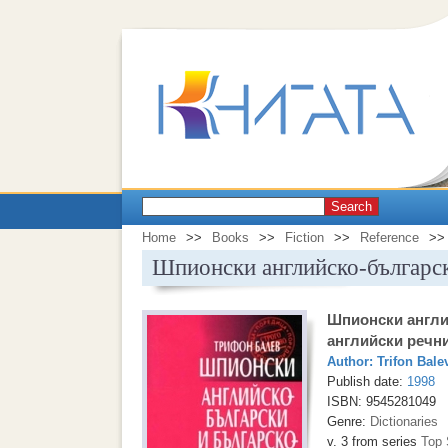
Search
Home
>>
Books
>>
Fiction
>>
Reference
>>
Шпионски английско-българск
Шпионски англи
английски речн
Author:
Trifon Bale
Publish date:
1998
ISBN: 9545281049
Genre:
Dictionaries
v. 3 from series
Top 