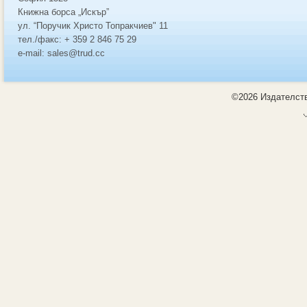
Книжна борса „Искър”
ул. “Поручик Христо Топракчиев" 11
тел./факс: + 359 2 846 75 29
e-mail: sales@trud.cc
©2026 Издателств