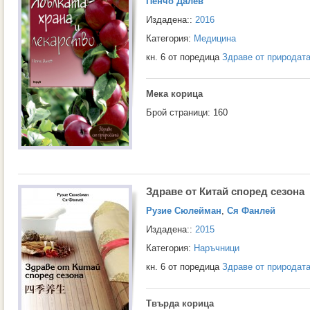
Пенчо Далев
Издадена::
2016
Категория:
Медицина
кн. 6 от поредица
Здраве от природат
Мека корица
Брой страници: 160
Здраве от Китай според сезона
Рузие Сюлейман
,
Ся Фанлей
Издадена::
2015
Категория:
Наръчници
кн. 6 от поредица
Здраве от природат
Твърда корица