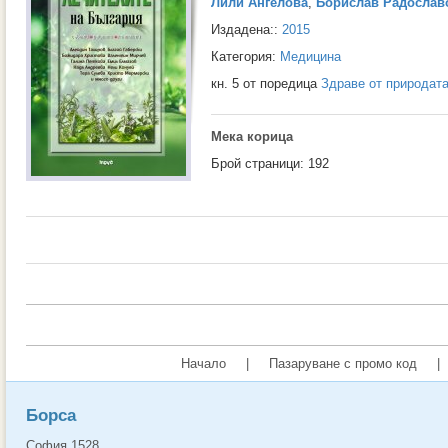
Лили Ангелова
,
Борислав Радослав
Издадена::
2015
Категория:
Медицина
кн. 5 от поредица
Здраве от природат
Мека корица
Брой страници: 192
Начало
|
Пазаруване с промо код
|
Борса
София 1528