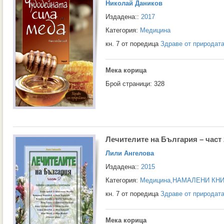
Николай Даников
Издадена::
2017
Категория:
Медицина
кн. 7 от поредица
Здраве от природат
Мека корица
Брой страници: 328
Лечителите на България – част 
Лили Ангелова
Издадена::
2015
Категория:
Медицина
,
НАМАЛЕНИ КНИ
кн. 7 от поредица
Здраве от природат
Мека корица